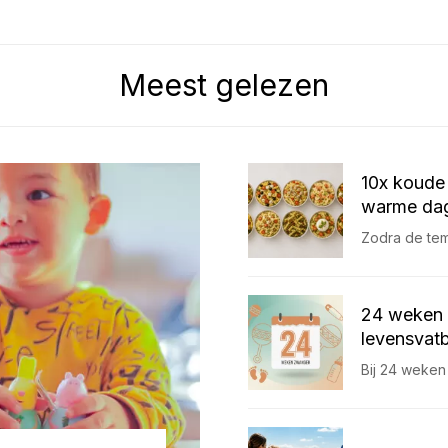
Meest gelezen
10x koude 
warme dag
Zodra de temp
24 weken 
levensvatb
Bij 24 weken