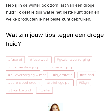
Heb jij in de winter ook zo’n last van een droge
huid? Ik geef je tips wat je het beste kunt doen en
welke producten je het beste kunt gebruiken.
Wat zijn jouw tips tegen een droge
huid?
face oil
face wash
gezichtsverzorging
huid versteviging
huidverzorging
huidverzorging winter
hydratatie
Iceland
pure cloud cream
relief eye pen
Skyn
Skyn Iceland
winter