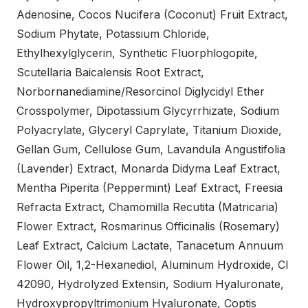
Adenosine, Cocos Nucifera (Coconut) Fruit Extract,
Sodium Phytate, Potassium Chloride,
Ethylhexylglycerin, Synthetic Fluorphlogopite,
Scutellaria Baicalensis Root Extract,
Norbornanediamine/Resorcinol Diglycidyl Ether
Crosspolymer, Dipotassium Glycyrrhizate, Sodium
Polyacrylate, Glyceryl Caprylate, Titanium Dioxide,
Gellan Gum, Cellulose Gum, Lavandula Angustifolia
(Lavender) Extract, Monarda Didyma Leaf Extract,
Mentha Piperita (Peppermint) Leaf Extract, Freesia
Refracta Extract, Chamomilla Recutita (Matricaria)
Flower Extract, Rosmarinus Officinalis (Rosemary)
Leaf Extract, Calcium Lactate, Tanacetum Annuum
Flower Oil, 1,2-Hexanediol, Aluminum Hydroxide, CI
42090, Hydrolyzed Extensin, Sodium Hyaluronate,
Hydroxypropyltrimonium Hyaluronate, Coptis