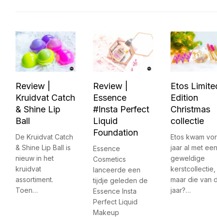
Review |
Review |
Etos Limite
Kruidvat Catch
Essence
Edition
& Shine Lip
#Insta Perfect
Christmas
Ball
Liquid
collectie
Foundation
De Kruidvat Catch
Etos kwam vor
& Shine Lip Ball is
jaar al met ee
Essence
nieuw in het
geweldige
Cosmetics
kruidvat
kerstcollectie,
lanceerde een
assortiment.
maar die van d
tijdje geleden de
Toen…
jaar?…
Essence Insta
Perfect Liquid
Makeup