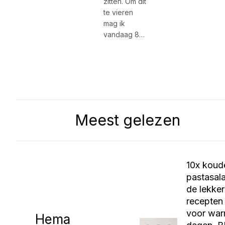
zitten.⁠ Om dit
te vieren
mag ik
vandaag 8…
Meest gelezen
10x koud
pastasal
de lekker
recepten
voor wa
Hema