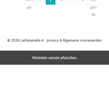
e
ge
gen
de
r
i
c
© 2026 Liefsmarielle.nl
privacy & Algemene voorwaarden
h
t
Mobiele versie afsluiten
e
n
p
a
g
i