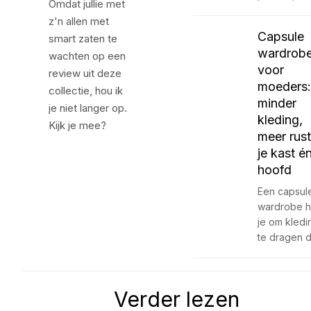
Omdat jullie met
z'n allen met
Capsule
smart zaten te
wardrob
wachten op een
voor
review uit deze
moeders:
collectie, hou ik
minder
je niet langer op.
kleding,
Kijk je mee?
meer rust
je kast é
hoofd
Een capsul
wardrobe h
je om kledi
te dragen 
Verder lezen