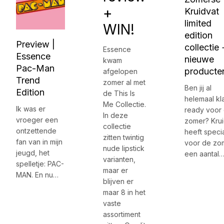
+
Kruidvat
limited
WIN!
edition
Preview |
collectie
Essence
Essence
nieuwe
kwam
Pac-Man
producte
afgelopen
Trend
zomer al met
Ben jij al
Edition
de This Is
helemaal kl
Me Collectie.
Ik was er
ready voor
In deze
vroeger een
zomer? Krui
collectie
ontzettende
heeft speci
zitten twintig
fan van in mijn
voor de zo
nude lipstick
jeugd, het
een aantal
varianten,
spelletje: PAC-
maar er
MAN. En nu…
blijven er
maar 8 in het
vaste
assortiment