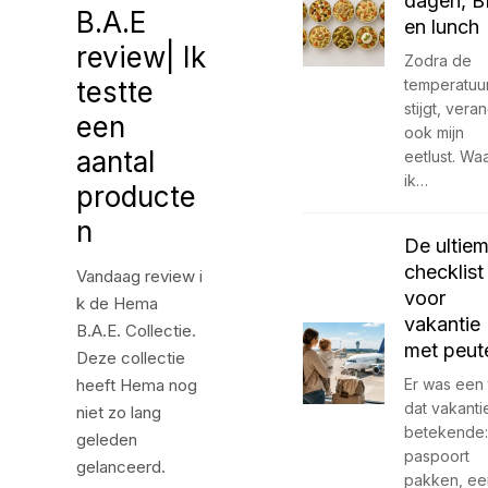
dagen, 
B.A.E
en lunch
review| Ik
Zodra de
testte
temperatuu
stijgt, vera
een
ook mijn
aantal
eetlust. Wa
ik…
producte
n
De ultie
checklist
Vandaag review i
voor
k de Hema
vakantie
B.A.E. Collectie.
met peut
Deze collectie
heeft Hema nog
Er was een t
dat vakanti
niet zo lang
betekende:
geleden
paspoort
gelanceerd.
pakken, e