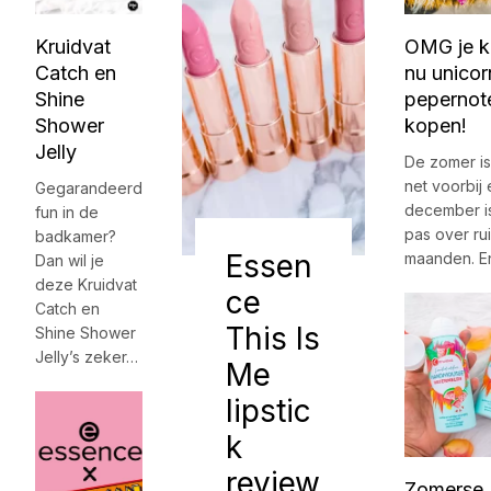
Kruidvat
OMG je k
Catch en
nu unicor
Shine
pepernot
Shower
kopen!
Jelly
De zomer is
net voorbij 
Gegarandeerd
december i
fun in de
pas over ru
badkamer?
Essen
maanden. 
Dan wil je
deze Kruidvat
ce
Catch en
This Is
Shine Shower
Jelly’s zeker…
Me
lipstic
k
review
Zomerse