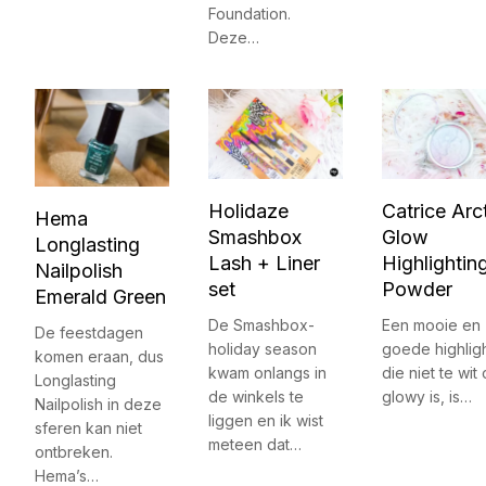
Foundation.
Deze…
Holidaze
Catrice Arc
Hema
Smashbox
Glow
Longlasting
Lash + Liner
Highlightin
Nailpolish
set
Powder
Emerald Green
De Smashbox-
Een mooie en
De feestdagen
holiday season
goede highlig
komen eraan, dus
kwam onlangs in
die niet te wit 
Longlasting
de winkels te
glowy is, is…
Nailpolish in deze
liggen en ik wist
sferen kan niet
meteen dat…
ontbreken.
Hema’s…