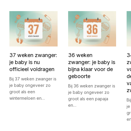
37 weken zwanger:
36 weken
3
je baby is nu
zwanger: je baby is
z
officieel voldragen
bijna klaar voor de
v
geboorte
d
Bij 37 weken zwanger is
v
je baby ongeveer zo
Bij 36 weken zwanger is
z
groot als een
je baby ongeveer zo
wintermeloen en…
groot als een papaja
Bi
en…
j
gr
e