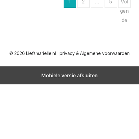
B
1
2
…
5
Vol
e
gen
de
r
i
c
© 2026 Liefsmarielle.nl
privacy & Algemene voorwaarden
h
t
Mobiele versie afsluiten
e
n
p
a
g
i