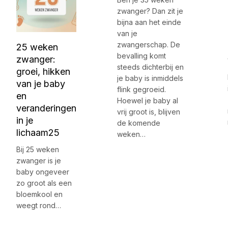
zwanger? Dan zit je
bijna aan het einde
van je
zwangerschap. De
25 weken
bevalling komt
zwanger:
steeds dichterbij en
groei, hikken
je baby is inmiddels
van je baby
flink gegroeid.
en
Hoewel je baby al
veranderingen
vrij groot is, blijven
in je
de komende
lichaam25
weken…
Bij 25 weken
zwanger is je
baby ongeveer
zo groot als een
bloemkool en
weegt rond…