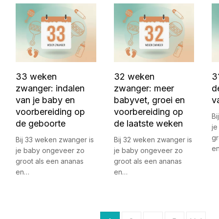
33 weken
32 weken
3
zwanger: indalen
zwanger: meer
d
van je baby en
babyvet, groei en
v
voorbereiding op
voorbereiding op
Bi
de geboorte
de laatste weken
j
gr
Bij 33 weken zwanger is
Bij 32 weken zwanger is
e
je baby ongeveer zo
je baby ongeveer zo
groot als een ananas
groot als een ananas
en…
en…