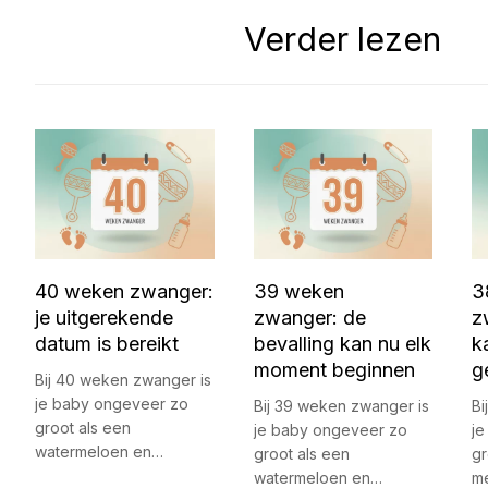
Verder lezen
40 weken zwanger:
39 weken
3
je uitgerekende
zwanger: de
z
datum is bereikt
bevalling kan nu elk
k
moment beginnen
g
Bij 40 weken zwanger is
je baby ongeveer zo
Bij 39 weken zwanger is
Bi
groot als een
je baby ongeveer zo
j
watermeloen en…
groot als een
gr
watermeloen en…
m