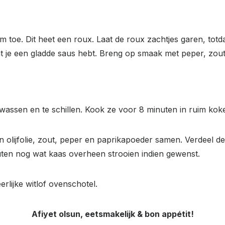
 toe. Dit heet een roux. Laat de roux zachtjes garen, tot
at je een gladde saus hebt. Breng op smaak met peper, zou
assen en te schillen. Kook ze voor 8 minuten in ruim kok
 olijfolie, zout, peper en paprikapoeder samen. Verdeel d
uten nog wat kaas overheen strooien indien gewenst.
rlijke witlof ovenschotel.
Afiyet olsun, eetsmakelijk & bon appétit!