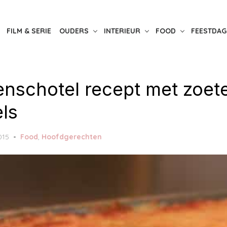
FILM & SERIE
OUDERS
INTERIEUR
FOOD
FEESTDAG
venschotel recept met zoet
ls
2015
Food
,
Hoofdgerechten