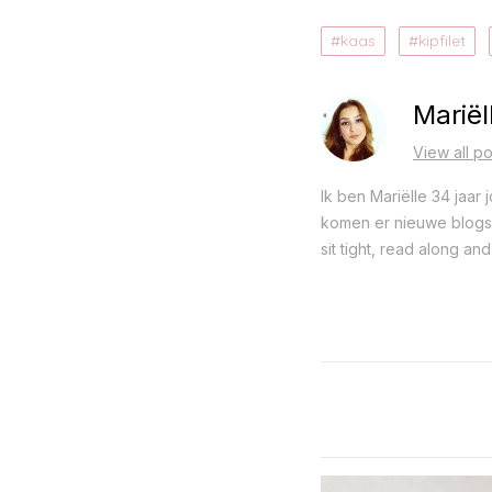
kaas
kipfilet
Mariël
View all po
Ik ben Mariëlle 34 jaar
komen er nieuwe blogs o
sit tight, read along and