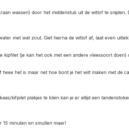
an wassen) door het middenstuk uit de witlof te snijden. Dit
ater met wat zout. Giet hierna de witlof af, laat even uitle
e kipfilet (je kan het ook met een andere vleessoort doen) o
 twee het is maar net hoe bont je het wilt maken met de c
e kaas/kifpilet plakjes te klein kan je er altijd een tandenst
or 15 minuten en smullen maar!