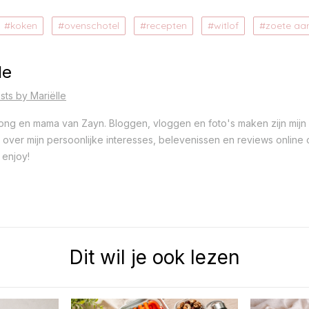
koken
ovenschotel
recepten
witlof
zoete aa
le
sts by Mariëlle
 jong en mama van Zayn. Bloggen, vloggen en foto's maken zijn mijn 
ver mijn persoonlijke interesses, belevenissen en reviews online op
 enjoy!
Dit wil je ook lezen