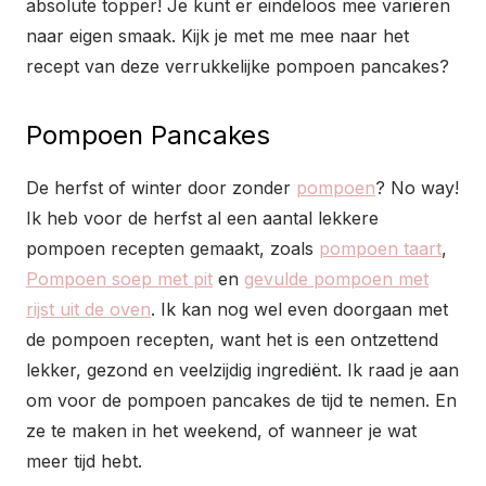
absolute topper! Je kunt er eindeloos mee variëren
naar eigen smaak. Kijk je met me mee naar het
recept van deze verrukkelijke pompoen pancakes?
Pompoen Pancakes
De herfst of winter door zonder
pompoen
? No way!
Ik heb voor de herfst al een aantal lekkere
pompoen recepten gemaakt, zoals
pompoen taart
,
Pompoen soep met pit
en
gevulde pompoen met
rijst uit de oven
. Ik kan nog wel even doorgaan met
de pompoen recepten, want het is een ontzettend
lekker, gezond en veelzijdig ingrediënt. Ik raad je aan
om voor de pompoen pancakes de tijd te nemen. En
ze te maken in het weekend, of wanneer je wat
meer tijd hebt.