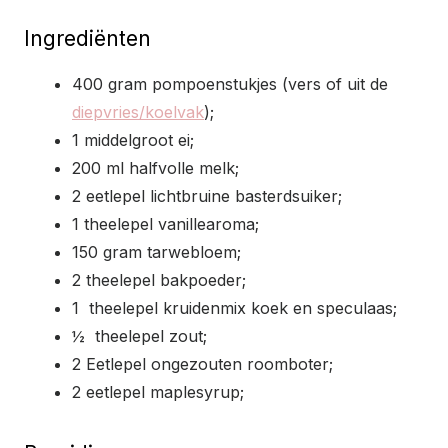
Ingrediënten
400 gram pompoenstukjes (vers of uit de
diepvries/koelvak
);
1 middelgroot ei;
200 ml halfvolle melk;
2 eetlepel lichtbruine basterdsuiker;
1 theelepel vanillearoma;
150 gram tarwebloem;
2 theelepel bakpoeder;
1 theelepel kruidenmix koek en speculaas;
½ theelepel zout;
2 Eetlepel ongezouten roomboter;
2 eetlepel maplesyrup;