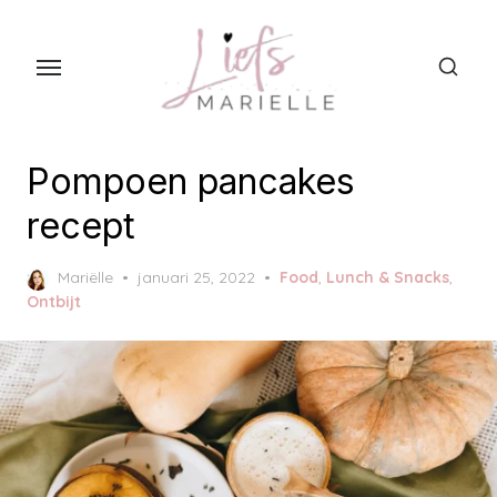
S
k
i
p
t
o
Pompoen pancakes
t
recept
h
e
P
Mariëlle
januari 25, 2022
Food
,
Lunch & Snacks
,
c
o
Ontbijt
s
o
t
n
e
t
d
o
e
n
n
t